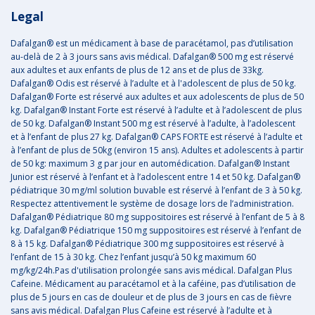
Legal
Dafalgan® est un médicament à base de paracétamol, pas d’utilisation
au-delà de 2 à 3 jours sans avis médical. Dafalgan® 500 mg est réservé
aux adultes et aux enfants de plus de 12 ans et de plus de 33kg.
Dafalgan® Odis est réservé à l’adulte et à l'adolescent de plus de 50 kg.
Dafalgan® Forte est réservé aux adultes et aux adolescents de plus de 50
kg. Dafalgan® Instant Forte est réservé à l’adulte et à l’adolescent de plus
de 50 kg. Dafalgan® Instant 500 mg est réservé à l’adulte, à l’adolescent
et à l’enfant de plus 27 kg. Dafalgan® CAPS FORTE est réservé à l’adulte et
à l’enfant de plus de 50kg (environ 15 ans). Adultes et adolescents à partir
de 50 kg: maximum 3 g par jour en automédication. Dafalgan® Instant
Junior est réservé à l’enfant et à l’adolescent entre 14 et 50 kg. Dafalgan®
pédiatrique 30 mg/ml solution buvable est réservé à l’enfant de 3 à 50 kg.
Respectez attentivement le système de dosage lors de l’administration.
Dafalgan® Pédiatrique 80 mg suppositoires est réservé à l’enfant de 5 à 8
kg. Dafalgan® Pédiatrique 150 mg suppositoires est réservé à l’enfant de
8 à 15 kg. Dafalgan® Pédiatrique 300 mg suppositoires est réservé à
l’enfant de 15 à 30 kg. Chez l’enfant jusqu’à 50 kg maximum 60
mg/kg/24h.Pas d'utilisation prolongée sans avis médical. Dafalgan Plus
Cafeine. Médicament au paracétamol et à la caféine, pas d’utilisation de
plus de 5 jours en cas de douleur et de plus de 3 jours en cas de fièvre
sans avis médical. Dafalgan Plus Cafeine est réservé à l’adulte et à