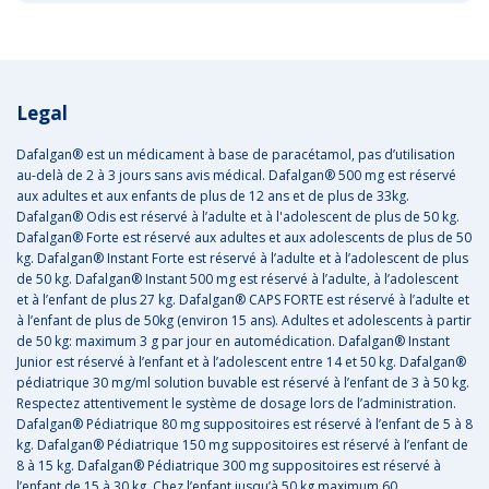
Legal
Dafalgan® est un médicament à base de paracétamol, pas d’utilisation
au-delà de 2 à 3 jours sans avis médical. Dafalgan® 500 mg est réservé
aux adultes et aux enfants de plus de 12 ans et de plus de 33kg.
Dafalgan® Odis est réservé à l’adulte et à l'adolescent de plus de 50 kg.
Dafalgan® Forte est réservé aux adultes et aux adolescents de plus de 50
kg. Dafalgan® Instant Forte est réservé à l’adulte et à l’adolescent de plus
de 50 kg. Dafalgan® Instant 500 mg est réservé à l’adulte, à l’adolescent
et à l’enfant de plus 27 kg. Dafalgan® CAPS FORTE est réservé à l’adulte et
à l’enfant de plus de 50kg (environ 15 ans). Adultes et adolescents à partir
de 50 kg: maximum 3 g par jour en automédication. Dafalgan® Instant
Junior est réservé à l’enfant et à l’adolescent entre 14 et 50 kg. Dafalgan®
pédiatrique 30 mg/ml solution buvable est réservé à l’enfant de 3 à 50 kg.
Respectez attentivement le système de dosage lors de l’administration.
Dafalgan® Pédiatrique 80 mg suppositoires est réservé à l’enfant de 5 à 8
kg. Dafalgan® Pédiatrique 150 mg suppositoires est réservé à l’enfant de
8 à 15 kg. Dafalgan® Pédiatrique 300 mg suppositoires est réservé à
l’enfant de 15 à 30 kg. Chez l’enfant jusqu’à 50 kg maximum 60