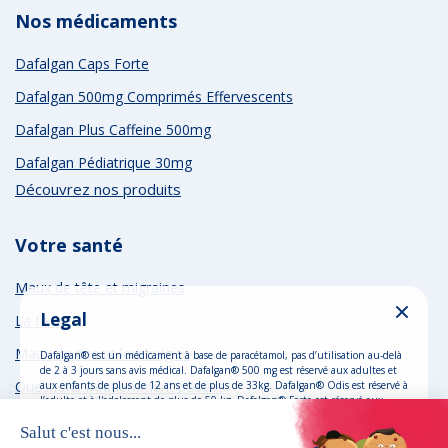
Nos médicaments
Dafalgan Caps Forte
Dafalgan 500mg Comprimés Effervescents
Dafalgan Plus Caffeine 500mg
Dafalgan Pédiatrique 30mg
Découvrez nos produits
Votre santé
Maux de tête et migraines
Legal
La fièvre
Maux de dos et lombalgies
Dafalgan® est un médicament à base de paracétamol, pas d’utilisation au-delà
de 2 à 3 jours sans avis médical. Dafalgan® 500 mg est réservé aux adultes et
Questions fréquemment posées
aux enfants de plus de 12 ans et de plus de 33kg. Dafalgan® Odis est réservé à
l’adulte et à l'adolescent de plus de 50 kg. Dafalgan® Forte est réservé aux
adultes et aux adolescents de plus de 50 kg. Dafalgan® Instant Forte est
réservé à l’adulte et à l’adolescent de plus de 50 kg. Dafalgan® Instant 500 mg
Dafalgan, un médicament de UPSA
est réservé à l’adulte, à l’adolescent et à l’enfant de plus 27 kg. Dafalgan®